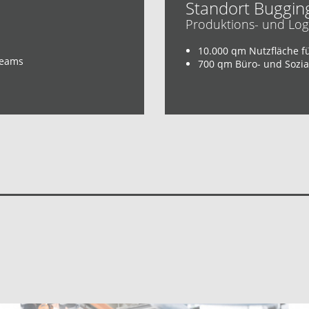
Standort Buggin
Produktions- und Log
10.000 qm Nutzfläche f
Teams
700 qm Büro- und Sozia
n