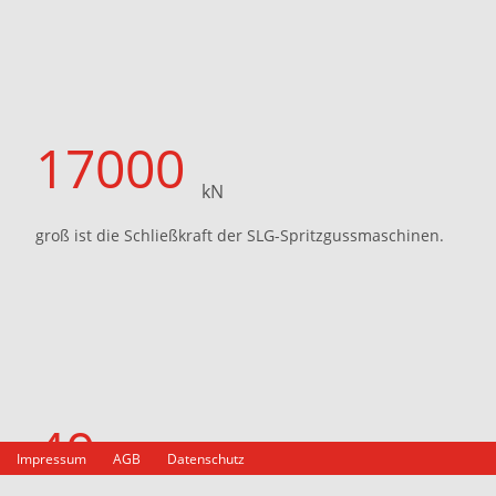
17000
kN
groß ist die Schließkraft der SLG-Spritzgussmaschinen.
40
Impressum
AGB
Datenschutz
%