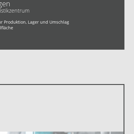
gen
istikzentrum
ür Produktion, Lager und Umschlag
lfläche